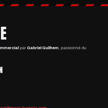
TE
ommercial
par
Gabriel Guilhem
, passionné du
N
tact@mass-hysteria.com