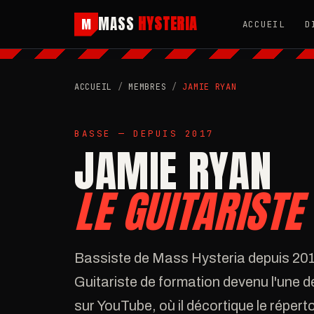
MASS
HYSTERIA
M
ACCUEIL
D
ACCUEIL
/
MEMBRES
/
JAMIE RYAN
BASSE — DEPUIS 2017
JAMIE RYAN
LE GUITARISTE
Bassiste de Mass Hysteria depuis 20
Guitariste de formation devenu l'une de
sur YouTube, où il décortique le répert