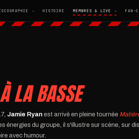
ISCOGRAPHIE
HISTOIRE
MEMBRES & LIVE
FAN-C
▾
▾
 À LA BASSE
17,
Jamie Ryan
est arrivé en pleine tournée
Matièr
s énergies du groupe, il s'illustre sur scène, sur d
oire avec humour.